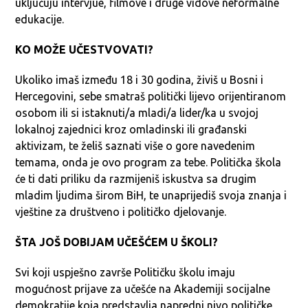
uključuju intervjue, filmove i druge vidove neformalne
edukacije.
KO MOŽE UČESTVOVATI?
Ukoliko imaš između 18 i 30 godina, živiš u Bosni i
Hercegovini, sebe smatraš politički lijevo orijentiranom
osobom ili si istaknuti/a mladi/a lider/ka u svojoj
lokalnoj zajednici kroz omladinski ili građanski
aktivizam, te želiš saznati više o gore navedenim
temama, onda je ovo program za tebe. Politička škola
će ti dati priliku da razmijeniš iskustva sa drugim
mladim ljudima širom BiH, te unaprijediš svoja znanja i
vještine za društveno i političko djelovanje.
ŠTA JOŠ DOBIJAM UČEŠĆEM U ŠKOLI?
Svi koji uspješno završe Političku školu imaju
mogućnost prijave za učešće na Akademiji socijalne
demokratije koja predstavlja napredni nivo političke