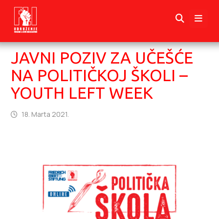
JAVNI POZIV ZA UČEŠĆE
NA POLITIČKOJ ŠKOLI –
YOUTH LEFT WEEK
18. Marta 2021.