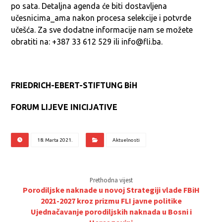
po sata. Detaljna agenda će biti dostavljena
učesnicima_ama nakon procesa selekcije i potvrde
učešća. Za sve dodatne informacije nam se možete
obratiti na: +387 33 612 529 ili info@fli.ba.
FRIEDRICH-EBERT-STIFTUNG BiH
FORUM LIJEVE INICIJATIVE
18. Marta 2021.
Aktuelnosti
Prethodna vijest
Porodiljske naknade u novoj Strategiji vlade FBiH
2021-2027 kroz prizmu FLI javne politike
Ujednačavanje porodiljskih naknada u Bosni i