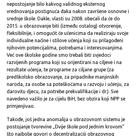
nepostojanje bilo kakvog validnog eksternog
vrednovanja postignuća đaka nakon završene osnovne i
srednje škole. Dakle, vlasti su 2008. obećali da će do
2015. u obrazovanje biti (između ostalog) otvorenije,
fleksibilnije, i omogućit će učenicima da realiziraju svoje
individualne načine i stilove učenja koji su prilagođeni
njihovim potencijalima, potrebama i interesovanjima.
Već ove školske godine smo trebali biti svjedoci
razvijenih programa koji su orijentirani na ciljeve i na
rezultate učenja, te programe za ciljane grupe (za
predškolsko obrazovanje, za pripadnike manjinskih
naroda, za osobe sa poteškoćama u razvoju i učenju, za
darovitu djecu, za potrebe prekvalifikacije i dr.). Sve
navedeno važilo je za cijelu BiH, bez obzira koji NPP se
primjenjivao.
Takođe, još jedna anomalija u obrazovnom sistemu je
postojanje tvorevine „Dvije škole pod jednim krovom”
što najbolje govori o decentralizaciji obrazovnog