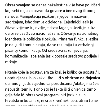
Obrazovanjem se danas nažalost najviše bave političari
koji sebi daju za pravo da govore u ime ovog ili onog
naroda. Manipulacija jezikom, njegovim nazivom,
sadržajem, ishodom je očigledna. Zajednički jezik je
čitavo vrijeme tu, ovdje je stvar laganja. Jezik je izlika
da bi se usađivao nacionalizam. Očuvanje nacionalnog
identiteta je politička floskula. Primarna funkcija jezika
je da ljudi komuniciraju, da se razumiju i u verbalnoj i
pisanoj komunikaciji. Od sredstva razumjevanja,
komunikacije i spajanja jezik postaje sredstvo podjele i
mržnje.
Pitanje koje ja postavljam za kraj, je koliko će uopšte / ili
uopće djece u bilo kakvu školu ići s obzirom na činjenicu
da mnogi ljudi, zajedno sa porodicama /obiteljima žele
napustiti zemlju. I ono što je fakta ili ti činjenica tamo
gdje žele ići obrazovni programi niti jezik nisu ni
hrvatski ni bosanski, ni srpski već neki peti, ali im to ne