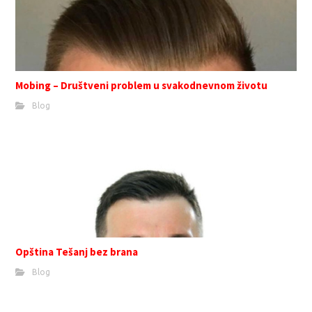
Mobing – Društveni problem u svakodnevnom životu
Blog
Opština Tešanj bez brana
Blog