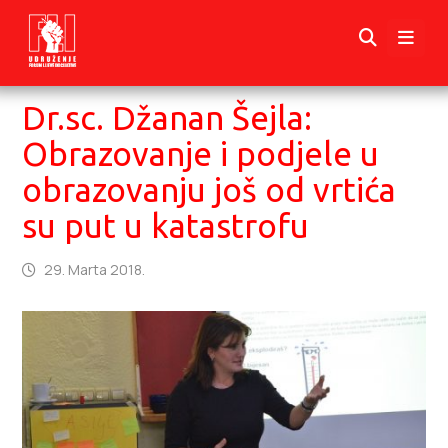
Dr.sc. Džanan Šejla:
Obrazovanje i podjele u
obrazovanju još od vrtića
su put u katastrofu
29. Marta 2018.