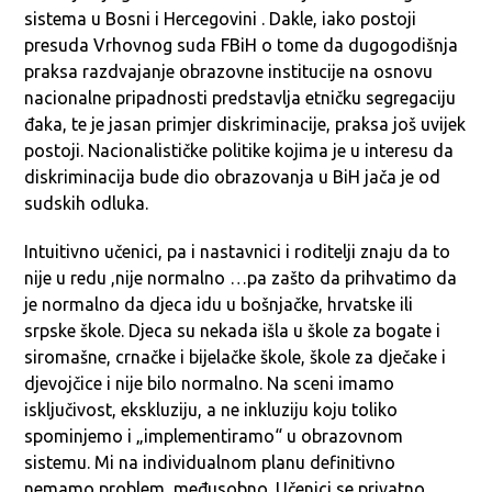
sistema u Bosni i Hercegovini . Dakle, iako postoji
presuda Vrhovnog suda FBiH o tome da dugogodišnja
praksa razdvajanje obrazovne institucije na osnovu
nacionalne pripadnosti predstavlja etničku segregaciju
đaka, te je jasan primjer diskriminacije, praksa još uvijek
postoji. Nacionalističke politike kojima je u interesu da
diskriminacija bude dio obrazovanja u BiH jača je od
sudskih odluka.
Intuitivno učenici, pa i nastavnici i roditelji znaju da to
nije u redu ,nije normalno …pa zašto da prihvatimo da
je normalno da djeca idu u bošnjačke, hrvatske ili
srpske škole. Djeca su nekada išla u škole za bogate i
siromašne, crnačke i bijelačke škole, škole za dječake i
djevojčice i nije bilo normalno. Na sceni imamo
isključivost, ekskluziju, a ne inkluziju koju toliko
spominjemo i „implementiramo“ u obrazovnom
sistemu. Mi na individualnom planu definitivno
nemamo problem, međusobno. Učenici se privatno