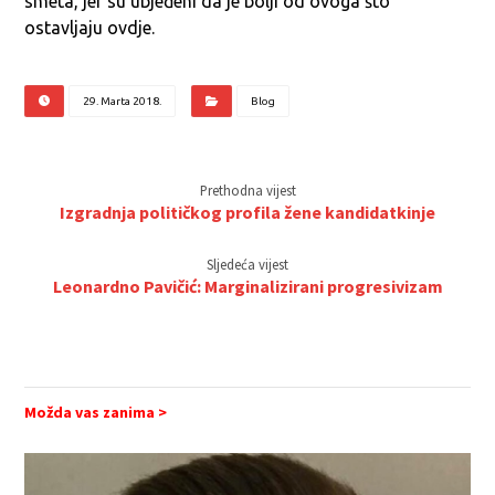
smeta, jer su ubjeđeni da je bolji od ovoga što
ostavljaju ovdje.
29. Marta 2018.
Blog
Prethodna vijest
Izgradnja političkog profila žene kandidatkinje
Sljedeća vijest
Leonardno Pavičić: Marginalizirani progresivizam
Možda vas zanima >