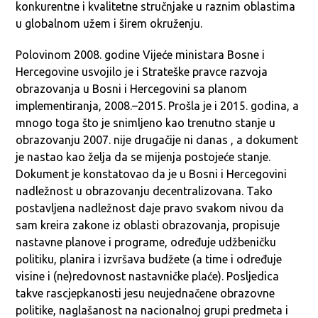
konkurentne i kvalitetne stručnjake u raznim oblastima
u globalnom užem i širem okruženju.
Polovinom 2008. godine Vijeće ministara Bosne i
Hercegovine usvojilo je i Strateške pravce razvoja
obrazovanja u Bosni i Hercegovini sa planom
implementiranja, 2008.–2015. Prošla je i 2015. godina, a
mnogo toga što je snimljeno kao trenutno stanje u
obrazovanju 2007. nije drugačije ni danas , a dokument
je nastao kao želja da se mijenja postojeće stanje.
Dokument je konstatovao da je u Bosni i Hercegovini
nadležnost u obrazovanju decentralizovana. Tako
postavljena nadležnost daje pravo svakom nivou da
sam kreira zakone iz oblasti obrazovanja, propisuje
nastavne planove i programe, određuje udžbeničku
politiku, planira i izvršava budžete (a time i određuje
visine i (ne)redovnost nastavničke plaće). Posljedica
takve rascjepkanosti jesu neujednačene obrazovne
politike, naglašanost na nacionalnoj grupi predmeta i