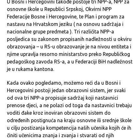
U Bosni i Hercegovini takođe postoje tri NPP-a, NPP za
osnovne škole u Republici Srpskoj, Okvirni NPP
Federacije Bosne i Hercegovine, te Plan i program za
nastavu na Hrvatskom jeziku ( na osnovu sadržaja i
nacionalne grupe predmeta ). Tri različita NPP-a
posljedica su zakonom propisanih nadležnosti u okviru
obrazovanja – u RS-u obrazovanje je na nivou entiteta i
njime upravlja resorno ministarstvo preko Republičkog
pedagoškog zavoda RS-a, a u Federaciji BiH nadležnost
je u rukama kantona.
Kada ovako pogledamo, možemo reći da u Bosni i
Hercegovini postoji jedan obrazovni sistem, jer svaki
od ova tri NPP-a propisuje sadržaj koji nastavnici
prenose djeci, a ne polazi od toga da nastavnici trebaju
voditi đake kroz inoviran obrazovni sistem do
određenih postignuća na kraju osnovne ili srednje škole
u cilju postizanja kompetencija naših učenika kojih će ih
činiti učenicima znanja i zvanja i stvarati od njih