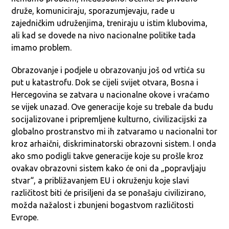
druže, komuniciraju, sporazumjevaju, rade u
zajedničkim udruženjima, treniraju u istim klubovima,
ali kad se dovede na nivo nacionalne politike tada
imamo problem.
Obrazovanje i podjele u obrazovanju još od vrtića su
put u katastrofu. Dok se cijeli svijet otvara, Bosna i
Hercegovina se zatvara u nacionalne okove i vraćamo
se vijek unazad. Ove generacije koje su trebale da budu
socijalizovane i pripremljene kulturno, civilizacijski za
globalno prostranstvo mi ih zatvaramo u nacionalni tor
kroz arhaični, diskriminatorski obrazovni sistem. I onda
ako smo podigli takve generacije koje su prošle kroz
ovakav obrazovni sistem kako će oni da „popravljaju
stvar“, a približavanjem EU i okruženju koje slavi
različitost biti će prisiljeni da se ponašaju civilizirano,
možda nažalost i zbunjeni bogastvom različitosti
Evrope.