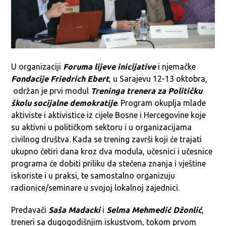
U organizaciji
Foruma lijeve inicijative
i njemačke
Fondacije Friedrich Ebert
, u Sarajevu 12-13 oktobra,
održan je prvi modul
Treninga trenera za Političku
školu socijalne demokratije
. Program okuplja mlade
aktiviste i aktivistice iz cijele Bosne i Hercegovine koje
su aktivni u političkom sektoru i u organizacijama
civilnog društva. Kada se trening završi koji će trajati
ukupno četiri dana kroz dva modula, učesnici i učesnice
programa će dobiti priliku da stečena znanja i vještine
iskoriste i u praksi, te samostalno organizuju
radionice/seminare u svojoj lokalnoj zajednici.
Predavači
Saša Madacki
i
Selma Mehmedić Džonlić
,
treneri sa dugogodišnjim iskustvom, tokom prvom