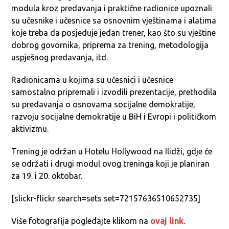
modula kroz predavanja i praktične radionice upoznali
su učesnike i učesnice sa osnovnim vještinama i alatima
koje treba da posjeduje jedan trener, kao što su vještine
dobrog govornika, priprema za trening, metodologija
uspješnog predavanja, itd.
Radionicama u kojima su učesnici i učesnice
samostalno pripremali i izvodili prezentacije, prethodila
su predavanja o osnovama socijalne demokratije,
razvoju socijalne demokratije u BiH i Evropi i političkom
aktivizmu.
Trening je održan u Hotelu Hollywood na Ilidži, gdje će
se održati i drugi modul ovog treninga koji je planiran
za 19. i 20. oktobar.
[slickr-flickr search=sets set=72157636510652735]
Više fotografija pogledajte klikom na
ovaj link
.