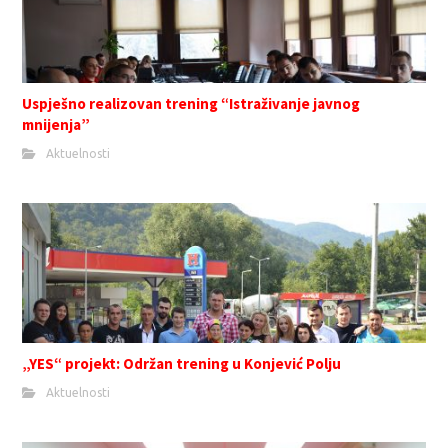
Uspješno realizovan trening “Istraživanje javnog
mnijenja”
Aktuelnosti
„YES“ projekt: Održan trening u Konjević Polju
Aktuelnosti