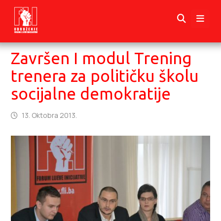
Završen I modul Trening
trenera za političku školu
socijalne demokratije
13. Oktobra 2013.