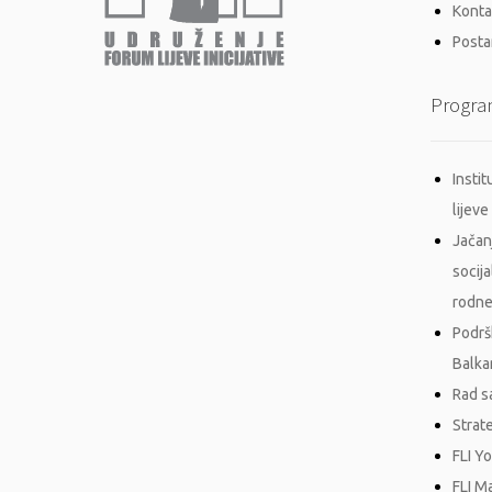
Konta
Postan
Progra
Insti
lijeve 
Jačan
socij
rodne
Podrš
Balka
Rad s
Strat
FLI Y
FLI M