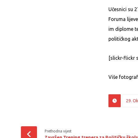
Učesnici su 2
Foruma lijeve
im diplome t
političkog ak
[slickr-flic
Više fotograf
29. O
Prethodna vijest
Završen Trening trenera za Političku škol