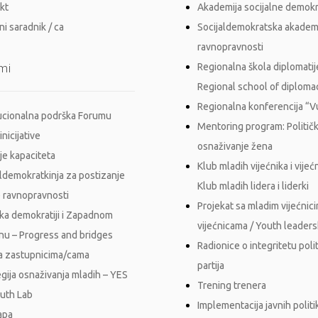
kt
Akademija socijalne demokr
i saradnik / ca
Socijaldemokratska akadem
ravnopravnosti
mi
Regionalna škola diplomatij
Regional school of diploma
Regionalna konferencija “
tucionalna podrška Forumu
Mentoring program: Politič
inicijative
osnaživanje žena
je kapaciteta
Klub mladih vijećnika i vijećn
aldemokratkinja za postizanje
Klub mladih lidera i liderki
 ravnopravnosti
Projekat sa mladim vijećnici
ka demokratiji i Zapadnom
vijećnicama / Youth leader
nu – Progress and bridges
Radionice o integritetu polit
a zastupnicima/cama
partija
egija osnaživanja mladih – YES
Trening trenera
outh Lab
Implementacija javnih polit
apa