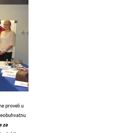
ne proveli u
sveobuhvatnu
a za