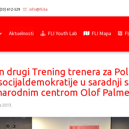
(33) 612-529
info@fli.ba
Aktuelnosti
FLI Youth Lab
FLI Mapa
F
 drugi Trening trenera za Pol
socijaldemokratije u saradnji 
arodnim centrom Olof Palm
a 2013.