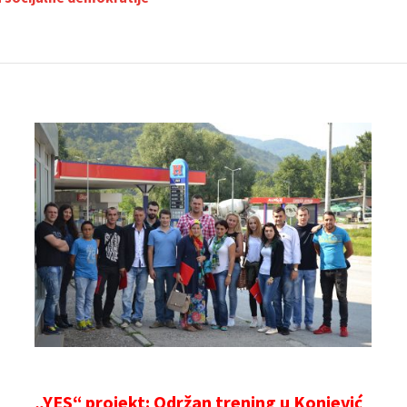
„YES“ projekt: Održan trening u Konjević