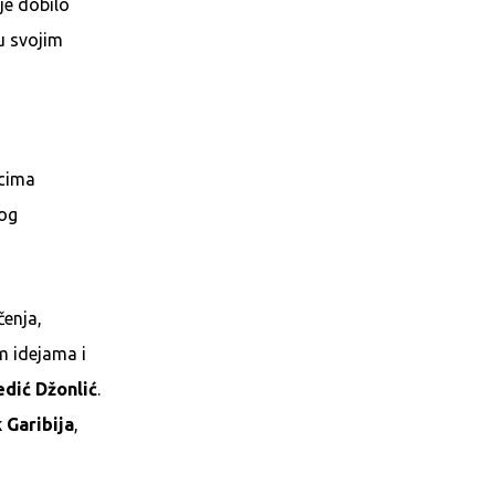
 je dobilo
 u svojim
icima
nog
enja,
m idejama i
dić Džonlić
.
 Garibija
,