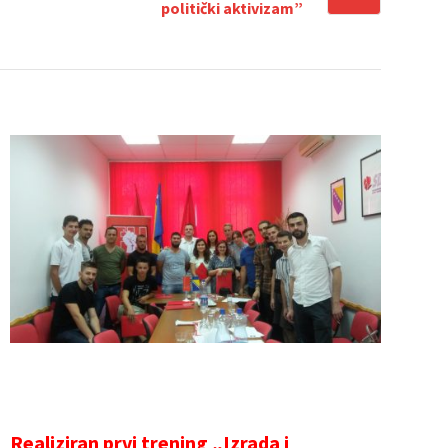
politički aktivizam”
Realiziran prvi trening „Izrada i