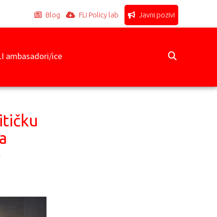
Blog
FLI Policy lab
Javni pozivi
LI ambasadori/ice
itičku
sa
e