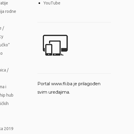
atije
YouTube
ija rodne
e /
cy
Vučko”
ko
ica /
Portal www.fli.ba je prilagođen
ma i
svim uređajima.
ship hub
ičkih
ika 2019