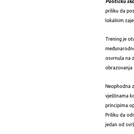
Političku šk
priliku da po
lokalnim zaj
Trening je ot
međunarodnog
osvrnula na z
obrazovanja 
Neophodna zn
vještinama ko
principima op
Priliku da o
jedan od svr