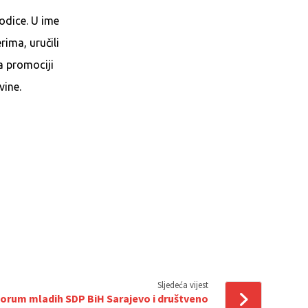
rodice. U ime
rima, uručili
a promociji
vine.
Sljedeća vijest
Forum mladih SDP BiH Sarajevo i društveno