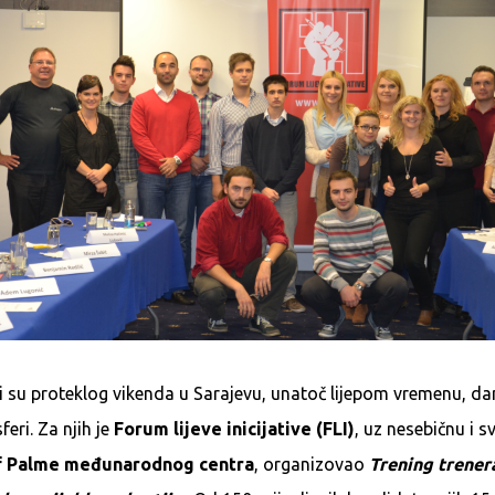
ri su proteklog vikenda u Sarajevu, unatoč lijepom vremenu, da
eri. Za njih je
Forum lijeve inicijative (FLI)
, uz nesebičnu i 
f Palme međunarodnog centra
, organizovao
Trening trener