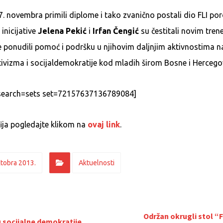
7. novembra primili diplome i tako zvanično postali dio FLI po
 inicijative
Jelena Pekić
i
Irfan Čengić
su čestitali novim trene
e ponudili pomoć i podršku u njihovim daljnjim aktivnostima n
tivizma i socijaldemokratije kod mladih širom Bosne i Hercego
kr search=sets set=72157637136789084]
ija pogledajte klikom na
ovaj link
.
ktobra 2013.
Aktuelnosti
Održan okrugli stol “
u socijalne demokratije