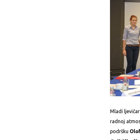
Mladi ljeviča
radnoj atmosf
podršku
Olo