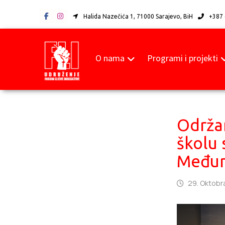
Halida Nazečića 1, 71000 Sarajevo, BiH
+387 
O nama
Programi i projekti
Održan
školu 
Međun
29. Oktobr