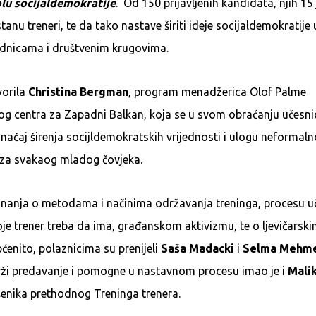
olu socijaldemokratije
. Od 150 prijavljenih kandidata, njih 15
stanu treneri, te da tako nastave širiti ideje socijaldemokratije
ednicama i društvenim krugovima.
vorila
Christina Bergman
, program menadžerica Olof Palme
 centra za Zapadni Balkan, koja se u svom obraćanju učesn
načaj širenja socijldemokratskih vrijednosti i ulogu neformal
za svakaog mladog čovjeka.
anja o metodama i načinima održavanja treninga, procesu uč
je trener treba da ima, građanskom aktivizmu, te o ljevičarski
ćenito, polaznicima su prenijeli
Saša Madacki
i
Selma Mehme
drži predavanje i pomogne u nastavnom procesu imao je i
Malik
šenika prethodnog Treninga trenera.