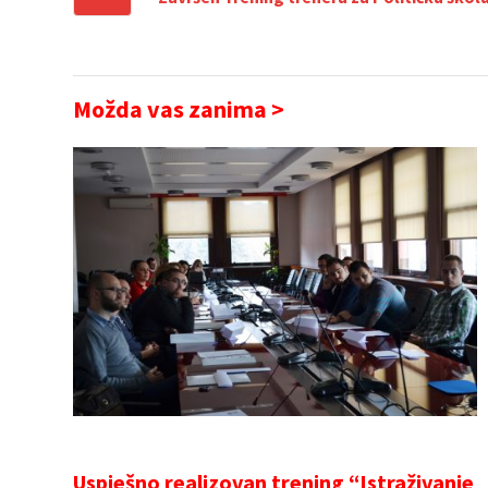
Možda vas zanima >
Uspješno realizovan trening “Istraživanje