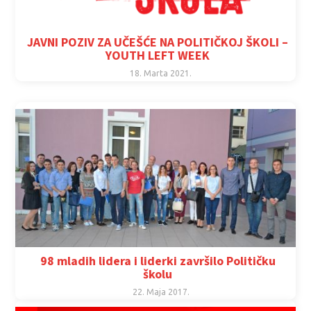
JAVNI POZIV ZA UČEŠĆE NA POLITIČKOJ ŠKOLI –
YOUTH LEFT WEEK
18. Marta 2021.
98 mladih lidera i liderki završilo Političku
školu
22. Maja 2017.